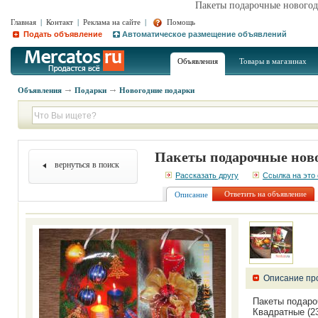
Пакеты подарочные нового
Главная
|
Контакт
|
Реклама на сайте
|
Помощь
Подать объявление
Автоматическое размещение объявлений
Объявления
Товары в магазинах
Объявления
Подарки
Новогодние подарки
Пакеты подарочные нов
вернуться в поиск
Рассказать другу
Ссылка на это
Ответить на объявление
Описание
Описание пр
Пакеты подаро
Квадратные (23