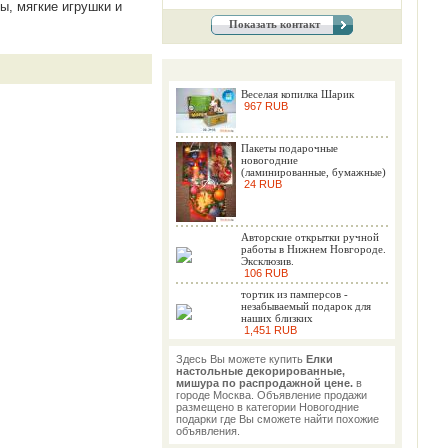
ы, мягкие игрушки и
Показать контакт
Веселая копилка Шарик
967 RUB
Пакеты подарочные
новогодние
(ламинированные, бумажные)
24 RUB
Авторские открытки ручной
работы в Нижнем Новгороде.
Эксклюзив.
106 RUB
тортик из памперсов -
незабываемый подарок для
наших близких
1,451 RUB
Здесь Вы можете купить
Елки
настольные декорированные,
мишура по распродажной цене.
в
городе Москва. Объявление продажи
размещено в категории Новогодние
подарки где Вы сможете найти похожие
объявления.