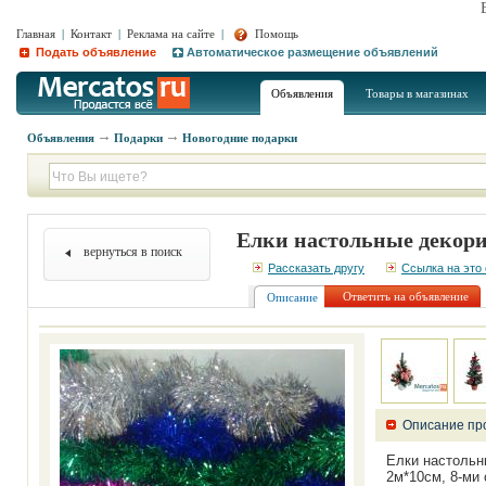
Главная
|
Контакт
|
Реклама на сайте
|
Помощь
Подать объявление
Автоматическое размещение объявлений
Объявления
Товары в магазинах
Объявления
Подарки
Новогодние подарки
Елки настольные декори
вернуться в поиск
Рассказать другу
Ссылка на это
Ответить на объявление
Описание
Описание пр
Елки настольны
2м*10см, 8-ми 