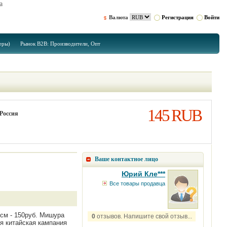
а
Валюта
Регистрация
Войти
еры)
Рынок B2B: Производители, Опт
145 RUB
 Россия
Ваше контактное лицо
Юрий Кле***
Все товары продавца
0см - 150руб. Мишура
0
отзывов. Напишите свой отзыв...
ая китайская кампания