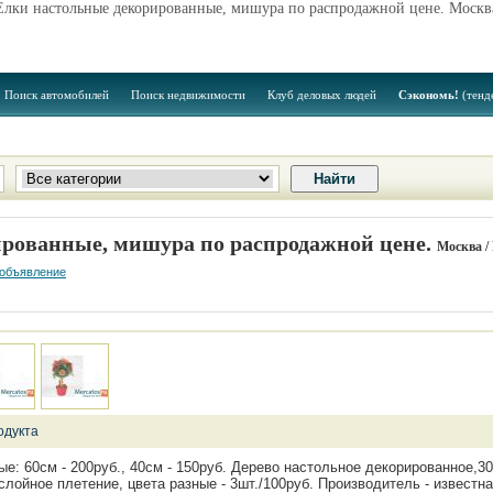
Елки настольные декорированные, мишура по распродажной цене. Москв
Поиск автомобилей
Поиск недвижимости
Клуб деловых людей
Сэкономь!
(тенд
рованные, мишура по распродажной цене.
Москва /
 объявление
одукта
е: 60см - 200руб., 40см - 150руб. Дерево настольное декорированное,3
слойное плетение, цвета разные - 3шт./100руб. Производитель - известн