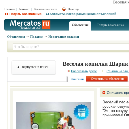
Веселая
Главная
|
Контакт
|
Реклама на сайте
|
Помощь
Подать объявление
Автоматическое размещение объявлений
Объявления
Товары в магазинах
Объявления
Подарки
Новогодние подарки
Веселая копилка Шарик
вернуться в поиск
Рассказать другу
Ссылка на это
Ответить на объявление
Описание
Описание пр
Весёлый пёс е
русская озвучк
"Эх, на конуру
принимаем! Оп