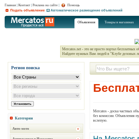
Главная
|
Контакт
|
Реклама на сайте
|
Помощь
Подать объявление
Автоматическое размещение объявлений
Объявления
Товары в магазинах
Mercatos.net - это не просто портал бесплатных 
Найдите нужных Вам людей в "Клубе деловых л
Регион поиска
Беспла
Mercatos - доска частных об
без комиссии. Объявления пу
Категории
вслепую.
Авто-мото
На Mercatos.
Антиквариат и Искусство