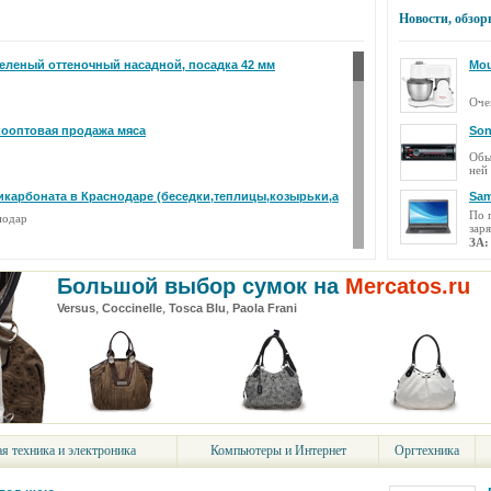
Новости, обзор
еленый оттеночный насадной, посадка 42 мм
Mou
Оче
кооптовая продажа мяса
Son
Обы
ней 
икарбоната в Краснодаре (беседки,теплицы,козырьки,а
Sa
По 
нодар
заря
ЗА
ПР
, Земля, Наследство, Суд, Приватизация, ДТП
DeL
Большой выбор сумок на
Mercatos.ru
Дел
,
,
,
Versus
Coccinelle
Tosca Blu
Paola Frani
очен
З-2*, 52х0,75
Sam
Фот
кам
шею
Can
Кла
комп
я техника и электроника
Компьютеры и Интернет
Оргтехника
s, Fritz Kuhla
Pan
ва