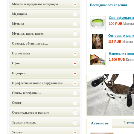
Мебель и предметы интерьера
Последние объявления
Медицина
Светофильтр з
Музыка
300 RUB
Москва
Музыка, кино, видео
Оптовая и мел
115 RUB
Москва
Одежда, обувь, мода,...
Оргтехника
Навесы из пол
1,800 RUB
Крас
Офис
Юрист, Адвокат
Подарки
0 RUB
Москва
Профессиональное оборудование
Светофильтр, Ж
Связь, телефоны ...
300 RUB
Москва
Спорт
подушки под 
Строительство и ремонт
900 RUB
Москва
Туризм и отдых
Бытова
Авто-мото
Diederichs Frere
60,000 RUB
Моск
Услуги