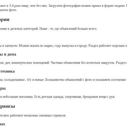
а Angry Birds (Knock on Wood)
Ох, 
ают в 3-4 раза чаще, чем без них. Загрузить фотографии можно прямо в форме подачи
Хва
ва
мытое фото.
Bom
ка для реконструкции фасада
ории
Зам
отк
нодар
ния в десятках категорий. Ниже - те, где объявлений больше всего.
Aud
век, серебро, Россия
Отл
ий Новгород
ЗА
и запчасти. Можно искать по марке, году выпуска и городу. Раздел работает отдельно на 
Tos
льтрафиолетовый, Sony V-55 UV
Пон
ы и дома
поло
ЗА
в, дач, коммерческих помещений. Частные объявления без агентских накруток. Раздел на 
ПР
Phi
Salter 1912г., Швейцария
 техника
Сок
ний Новгород
на п
ы, холодильники - б/у и новые. Большинство объявлений с фото и указанием состояния 
ЗА
Mio
 Cyma 1912г., Швейцария
ары
dla 
ний Новгород
dolg
 и небольшие магазины. Есть детская одежда, спортивная, брендовые вещи с рук.
ЗА
ПР
ервисы
Cre
Оче
диа
rcatos работают несколько смежных сервисов.
ЗА
нах