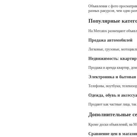
Настольная игр
Объявления с фото просматрив
1,200 RUB
Моск
разных ракурсов, чем одно раз
Японская плит
Популярные катег
1,178 RUB
Крас
На Mercatos размещают объявле
Пудренница 19
Продажа автомобилей
5,000 RUB
Нижн
Легковые, грузовые, мотоциклы 
Светофильтр у
Недвижимость: квартир
400 RUB
Москва
Продажа и аренда квартир, домо
Часы наручные 
Электроника и бытовая
25,000 RUB
Ниж
Телефоны, ноутбуки, телевизор
Часы наручные
Одежда, обувь и аксессу
15,000 RUB
Ниж
Продают как частные лица, так
Дополнительные с
Кроме доски объявлений, на Me
Сравнение цен в магази