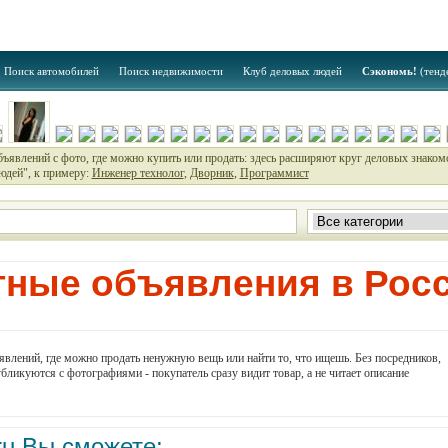
Поиск автомобилей
Поиск недвижимости
Клуб деловых людей
Сэкономь!
(тенд
объявлений с фото, где можно купить или продать: здесь расширяют круг деловых знаком
юдей", к примеру:
Инженер технолог
,
Дворник
,
Программист
тные объявления в Рос
ъявлений, где можно продать ненужную вещь или найти то, что ищешь. Без посредников,
бликуются с фотографиями - покупатель сразу видит товар, а не читает описание
ru Вы сможете: