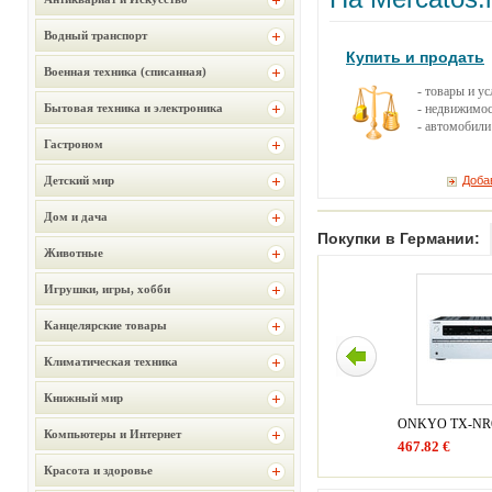
Водный транспорт
Купить и продать
Военная техника (списанная)
- товары и у
Бытовая техника и электроника
- недвижимос
- автомобили
Гастроном
Детский мир
Доба
Дом и дача
Покупки в Германии:
Животные
Игрушки, игры, хобби
Канцелярские товары
Климатическая техника
Книжный мир
ONKYO TX-NR
Компьютеры и Интернет
467.82 €
Красота и здоровье