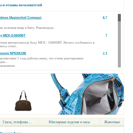
ы и отзывы пользователей
linex Masterchef Compact
8.7
нь полезная вещь в быту. Рекомендую..
y MEX-GS600BT
7
чная автомогнитола Sony MEX - GS600BT. Ничего особенного в
нет,а стоит...
msung NP530U3B
2.3
прошествии 1 года работы скажу, что очень разочарована:
дки...
:
компактен
ОТИВ:
сломался жесткий диск
onghi ECAM 22.360.S
8
ает вкусно, быстро любой кофе. Вообще проблем с машиной нет. Я
ь доволен )))
sung 1100 Kit + 20-50 II
9
оаппарат Samsung 1000kit +20-50, продвинутая беззеркальная
ера со стандартным...
on HF R46
8
ссная видеокамера!!! Стильный дизайн, широкоформатный экран,
актные...
Связь, телефоны ...
Ювелирные изделия и часы
Животные
asonic MC-UL427
0