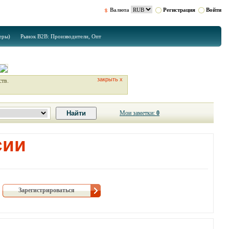
Валюта
Регистрация
Войти
еры)
Рынок B2B: Производители, Опт
закрыть х
ств.
Мои заметки:
0
сии
Зарегистрироваться