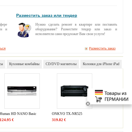
Разместить заказ или тендер
сфере
Нужно сделать ремонт в квартире или поставить
ги и
оборудование? Разместите тендер или заказ и
исполнители сами предложат Вам свои услуги!
ться
Разместить заказ
сы
Кухонные комбайны
CD/DVD магнитолы
Колонки для iPhone iPad
Humax HD NANO Basic
ONKYO TX-NR525
124.95 €
319.82 €