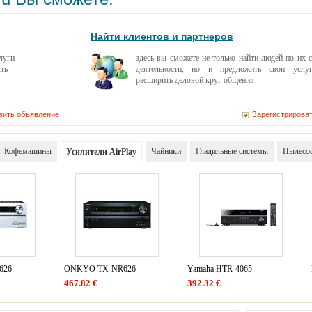
Найти клиентов и партнеров
слуги
здесь вы сможете не только найти людей по их 
ть
деятельности, но и предложить свои услу
расширить деловой круг общения
вить объявление
Зарегистрирова
Кофемашины
Чайники
Гладильные системы
Пылесо
Усилители AirPlay
626
ONKYO TX-NR626
Yamaha HTR-4065
467.82 €
392.32 €