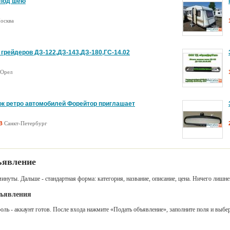
 под шею
supe
еров ДЗ-122,ДЗ-143,ДЗ-180,ГС-14.02
осква
Mie
Испо
Нрав
ЗА:
тро автомобилей Форейтор приглашает
пер
 грейдеров ДЗ-122,ДЗ-143,ДЗ-180,ГС-14.02
кт-Петербург
Tas
Данн
Орел
сомн
айлайт, Skylight 1A, 40,5mm
ЗА:
ПР
TP-
к ретро автомобилей Форейтор приглашает
ьтрафиолетовый, Edixa 40,5x0,5 0x LW-0
Взя
теле
B
Санкт-Петербург
AEG
ый токарно-винторезный станок тв 6 Хорош для гаражн
Проб
англ
ний Новгород
ъявление
Ali
У ме
айлайт, Canon 55mm Skylight 1x
осве
инуты. Дальше - стандартная форма: категория, название, описание, цена. Ничего лишне
ПР
Can
бъявления
Про
льтрафиолетовый, Kenko MC UV SL-39, 52mm
драй
роль - аккаунт готов. После входа нажмите «Подать объявление», заполните поля и выбер
ПР
Bom