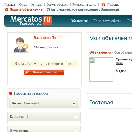
Главная
|
О нас
|
Контакт
|
Выкуп рекламы
|
Реклама на сайте
|
Помощь
Подать объявление
Автоматическое размещение объявлений
Объявления
Поиск автомобилей
По
Мои объявлени
Валентин Пет***
Москва, Россия
Объявления
( Все объявл
Срочно к
сам.
0
отзывов. Напишите свой отзыв...
$ 1,058
Показать контакт
Продукты участника
Гостевая
Доска объявлений
Контакты:
0
О участнике