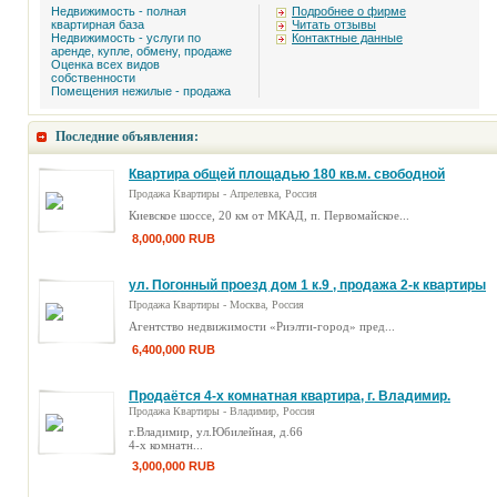
Недвижимость - полная
Подробнее о фирме
квартирная база
Читать отзывы
Недвижимость - услуги по
Контактные данные
аренде, купле, обмену, продаже
Оценка всех видов
собственности
Помещения нежилые - продажа
Последние объявления:
Квартира общей площадью 180 кв.м. свободной
планировки
Продажа Квартиры - Апрелевка, Россия
Киевское шоссе, 20 км от МКАД, п. Первомайское...
8,000,000 RUB
ул. Погонный проезд дом 1 к.9 , продажа 2-к квартиры
Продажа Квартиры - Москва, Россия
Агентство недвижимости «Риэлти-город» пред...
6,400,000 RUB
Продаётся 4-х комнатная квартира, г. Владимир.
Продажа Квартиры - Владимир, Россия
г.Владимир, ул.Юбилейная, д.66
4-х комнатн...
3,000,000 RUB