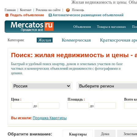
Жилая недвижимость и цены. Объя
Главная
|
Контакт
|
Реклама на сайте
|
Помощь
Подать объявление
Автоматическое размещение объявлений
Объявления
Товары в магазинах
По
Жилая
Коммерческая
Краткосрочная ар
Категории:
Поиск: жилая недвижимость и цены - 
Быстрый и удобный поиск квартир, домов и земельных участков по базе
частных и коммерческих объявлений недвижимости с фотографиями и
ценами.
Цена
Площадь
Всего 
:
:
до
до
Вы искали:
Продажа Квартиры
Обратите внимание:
Дома
Земельн
Квартиры