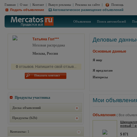
Главная
|
О нас
|
Контакт
|
Выкуп рекламы
|
Реклама на сайте
|
Помощь
Подать объявление
Автоматическое размещение объявлений
Объявления
Поиск автомобилей
По
Деловые данны
Татьяна Гол***
Меховая распродажа
Основные данные
Москва, Россия
Я ищу
0
отзывов. Напишите свой отзыв...
Я предлагаю
Показать контакт
Интересы
Продукты участника
Мои объявлени
Доска объявлений
Объявления
( Все объявл
Продукты (b2b)
Шиншилл
новый ! р
Контакты:
1
$ 871