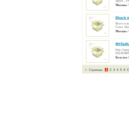
заруб., о
Москва /
Bkack m
Всего в 
Союз. Цен
Москва /
МУЗЫКА
http://
НАЛОЖЕ
Бузулук 
Страница:
1
2
3
4
5
6
С