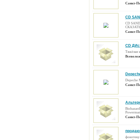
Санкт-Пе
CD SAN
CD SAND
СКАЗАТ
Санкт-Пе
CD ДИск
Тяжёлая 
Всеволож
Depeche
Depeche
Санкт-Пе
Альтерн
Biohazard
Powerman 
Санкт-Пе
продаю 
фонотеку 