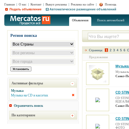
Главная
|
О нас
|
Контакт
|
Выкуп рекламы
|
Реклама на сайте
|
Помощь
Подать объявление
Автоматическое размещение объявлений
Объявления
Поиск автомобилей
Регион поиска
Страница:
1
2
3
4
5
6
С
Предложение
Музыка
Музыкаль
Санкт-Пе
Активные фильтры
Музыка
CD STI
Музыка на CD и кассетах
CD STIN
ИДЕАЛЬ
Ограничить поиск
Санкт-Пе
По категориям
CD STI
CD STIN
ФОТО