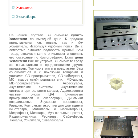
Усилители
Эквалайзеры
На нашем портале Вы сможете
купить
Усилители
по выгодной цене. К продаже
представлены как новые, так и
б/у
Усилители
. Используя удобный поиск, Вы с
легкостью сможете подобрать нужный Вам
товар, ознакомиться с описанием и оценить
его состояние по фотографиям. Если
цена
Усилители
Вас не устроит, Вы сможете сразу
же ознакомиться с предложениями других
продавцев. Помимо этого мы предлагаем Вам
ознакомиться и с похожими товарами и
услгами: CD-проигрыватели, CD-чейнджеры,
MC (кассетные)-проигрыватели, MD-диски,
MD-проигрыватели, Аксессуары,
Акустические системы, Акустические
системы центрального канала, Аудиокассеты
чистые, Блоки ЦАП, Виниловые
проигрыватели и аксессуары, Динамики
встраиваемые, Звуковые процессоры,
Караоке, Комплекты акустики для домашнего
кинотеатра, Магнитолы и магнитофоны,
Микрофоны, Микшеры, Музыкальные центры,
Радиоприемники, Ресиверы, Сабвуферы,
Тюнеры, Усилители, Эквалайзеры.