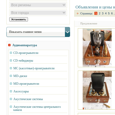
Объявления и цены н
Страница:
1
2
3
4
5
6
..
Предложение
Показать главное меню
Аудиоаппаратура
CD-проигрыватели
CD-чейнджеры
MC (кассетные)-проигрыватели
MD-диски
MD-проигрыватели
Аксессуары
Акустические системы
Акустические системы центрального
канала