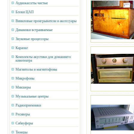
Аудиокассеты чистые
Блоки ЦАП
Виниловые проигрыватели и аксессуары
Динамики встраиваемые
Звуковые процессоры
Караоке
Комплекты акустики для домашнего
кинотеатра
Магнитолы и магнитофоны
Микрофоны
Микшеры
Музыкальные центры
Радиоприемники
Ресиверы
Сабвуферы
Тюнеры