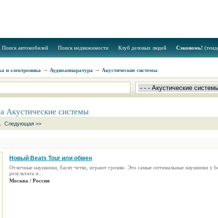
Поиск автомобилей
Поиск недвижимости
Клуб деловых людей
Сэкономь!
(тенд
а и электроника
Аудиоаппаратура
Акустические системы
на Акустические системы
.
Следующая >>
Новый Beats Tour или обмен
Отличные наушники, басят четко, играют громко. Это самые оптимальные наушники у b
результата и...
Москва / Россия