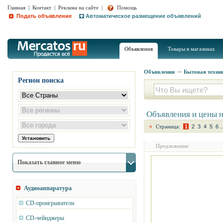
Главная
|
Контакт
|
Реклама на сайте
|
Помощь
Подать объявление
Автоматическое размещение объявлений
Объявления
Товары в магазинах
Объявления
Бытовая техник
Регион поиска
Объявления и цены 
Страница:
1
2
3
4
5
6
..
Предложение
Показать главное меню
Аудиоаппаратура
CD-проигрыватели
CD-чейнджеры