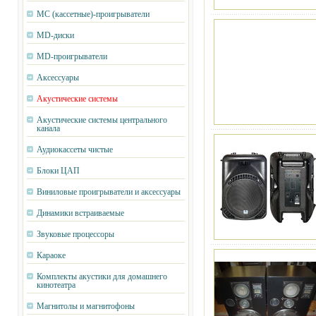
MC (кассетные)-проигрыватели
MD-диски
MD-проигрыватели
Аксессуары
Акустические системы
Акустические системы центрального
канала
Аудиокассеты чистые
Блоки ЦАП
Виниловые проигрыватели и аксессуары
Динамики встраиваемые
Звуковые процессоры
Караоке
Комплекты акустики для домашнего
кинотеатра
Магнитолы и магнитофоны