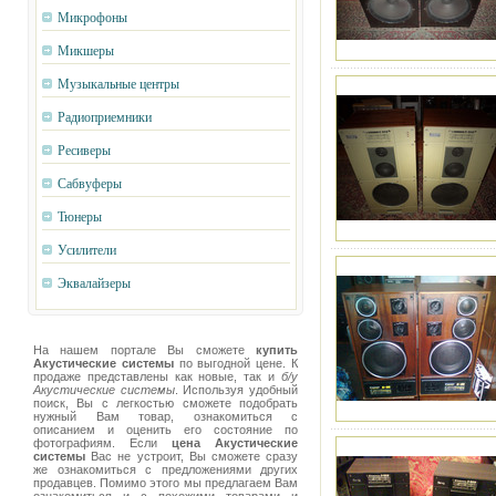
Микрофоны
Микшеры
Музыкальные центры
Радиоприемники
Ресиверы
Сабвуферы
Тюнеры
Усилители
Эквалайзеры
На нашем портале Вы сможете
купить
Акустические системы
по выгодной цене. К
продаже представлены как новые, так и
б/у
Акустические системы
. Используя удобный
поиск, Вы с легкостью сможете подобрать
нужный Вам товар, ознакомиться с
описанием и оценить его состояние по
фотографиям. Если
цена Акустические
системы
Вас не устроит, Вы сможете сразу
же ознакомиться с предложениями других
продавцев. Помимо этого мы предлагаем Вам