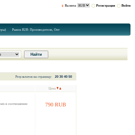
Валюта
Регистрация
Войти
еры)
Рынок B2B: Производители, Опт
Результатов на страницу:
20
30
40
50
Цена
790 RUB
eats в соотношении