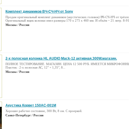
Комплект динамиков ВЧ-СЧ-НЧ от Sony
Продам оригинальный комплект динамиков (акустических головок) ВЧ-СЧ-НЧ от трёхпо
Оригинальный ящик колонки имел размеры 170 х 275 х 460 мм. И объём ~ 21 литр. 8-
Москва / Россия
2-х полосная колонка HL AUDIO Mack-12 активная.300W.магазин.
ПОЛНОЕ ТЕСТИРОВАНИЕ. МАГАЗИН. ЦЕНА 12 500 РУБ. ИМЕЕТСЯ МИКРОФОННЫ
Пластик : 2-х полосная АС, 12" + 1,35", 8...
Москва / Россия
Акустика Корвет 150АС-001М
Хорошее рабочее состояние, 300 Вт, 8 ом. С проеркой.
Санкт-Петербург / Россия