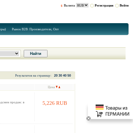
Валюта
Регистрация
Войти
еры)
Рынок B2B: Производители, Опт
Результатов на страницу:
20
30
40
50
Цена
5,226 RUB
рдсмен продаж: в