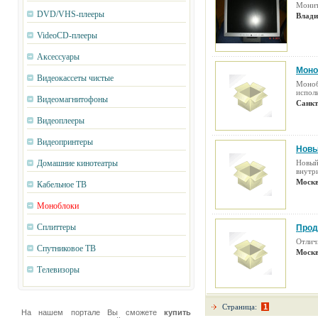
Монит
DVD/VHS-плееры
Влади
VideoCD-плееры
Аксессуары
Моно
Видеокассеты чистые
Монобл
исполь
Видеомагнитофоны
Санкт
Видеоплееры
Видеопринтеры
Новы
Домашние кинотеатры
Новый
внутри
Москв
Кабельное ТВ
Моноблоки
Сплиттеры
Прод
Отлич
Спутниковое ТВ
Москв
Телевизоры
Страница:
1
На нашем портале Вы сможете
купить