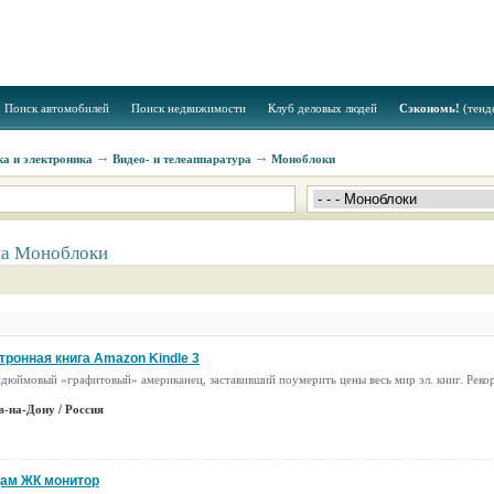
Поиск автомобилей
Поиск недвижимости
Клуб деловых людей
Сэкономь!
(тенд
а и электроника
Видео- и телеаппаратура
Моноблоки
на Моноблоки
тронная книга Amazon Kindle 3
дюймовый «графитовый» американец, заставивший поумерить цены весь мир эл. книг. Реко
.
в-на-Дону / Россия
ам ЖК монитор