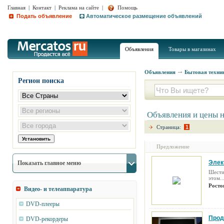
Главная
|
Контакт
|
Реклама на сайте
|
Помощь
Подать объявление
Автоматическое размещение объявлений
Объявления
Товары в магазинах
Объявления
Бытовая техник
Регион поиска
Объявления и цены 
Страница:
1
Предложение
Элек
Показать главное меню
Шести
этом..
Росто
Видео- и телеаппаратура
DVD-плееры
Прод
DVD-рекордеры