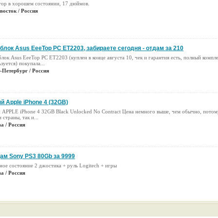
ор в хорошем состоянии, 17 дюймов.
восток / Россия
блок Asus EeeTop PC ET2203, забираете сегодня - отдам за 210
ок Asus EeeTop PC ET2203 (куплен в конце августа 10, чек и гарантия есть, полный компле
зуется) покупала...
-Петербург / Россия
й Apple iPhone 4 (32GB)
 APPLE iPhone 4 32GB Black Unlocked No Contract Цена немного выше, чем обычно, потому
 страны, так и...
а / Россия
ам Sony PS3 80Gb за 9999
ное состояние 2 джостика + руль Logitech + игры
а / Россия