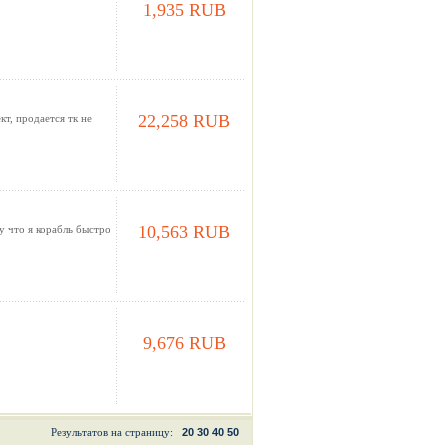
1,935 RUB
22,258 RUB
кт, продается тк не
10,563 RUB
 что я корабль быстро
9,676 RUB
Результатов на страницу:
20
30
40
50