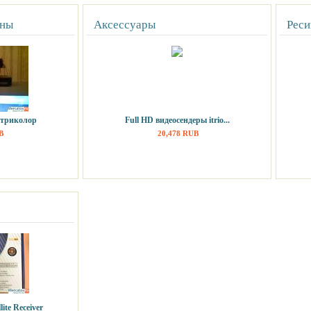
нны
Аксессуары
Реси
 триколор
Full HD видеосендеры itrio...
B
20,478 RUB
lite Receiver