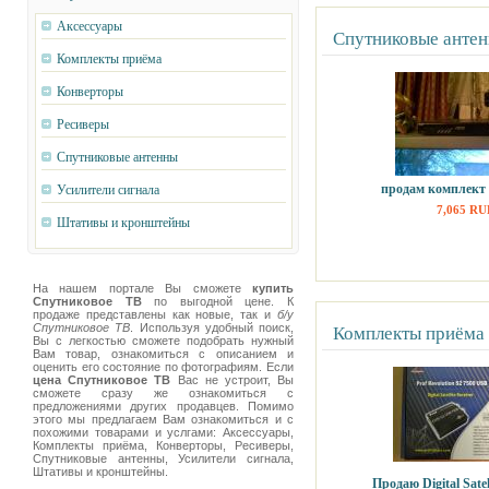
Аксессуары
Спутниковые анте
Комплекты приёма
Конверторы
Ресиверы
Спутниковые антенны
продам комплект
Усилители сигнала
7,065 RU
Штативы и кронштейны
На нашем портале Вы сможете
купить
Спутниковое ТВ
по выгодной цене. К
продаже представлены как новые, так и
б/у
Спутниковое ТВ
. Используя удобный поиск,
Комплекты приёма
Вы с легкостью сможете подобрать нужный
Вам товар, ознакомиться с описанием и
оценить его состояние по фотографиям. Если
цена Спутниковое ТВ
Вас не устроит, Вы
сможете сразу же ознакомиться с
предложениями других продавцев. Помимо
этого мы предлагаем Вам ознакомиться и с
похожими товарами и услгами: Аксессуары,
Комплекты приёма, Конверторы, Ресиверы,
Спутниковые антенны, Усилители сигнала,
Штативы и кронштейны.
Продаю Digital Satel