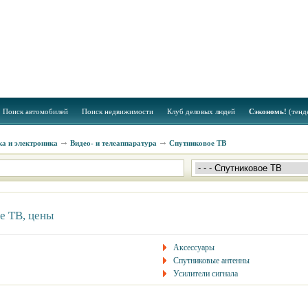
Поиск автомобилей
Поиск недвижимости
Клуб деловых людей
Сэкономь!
(тенд
а и электроника
Видео- и телеаппаратура
Спутниковое ТВ
е ТВ, цены
Аксессуары
Спутниковые антенны
Усилители сигнала