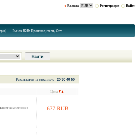
Валюта
Регистрация
Войти
еры)
Рынок B2B: Производители, Опт
Результатов на страницу:
20
30
40
50
Цена
677 RUB
зывает комплексное