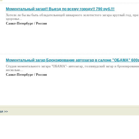
Моментальный загар!! Выезд по всему городу!! 790 руб.!!!
Хотели ли бы вы быть обладательницей шикарного золотистого загара круглый год, при
здоровье...
Санкт-Петербург / Россия
Моментальный загар Бронзирование автозагар в салоне "ОБАМА" 600
Студия моментального загара "ОБАМА"- автозагар, голливудский загар и бронзирование
несколько...
Санкт-Петербург / Россия
я >>
ой портал России.
Бесплатные объявления.
Сравнить цены в интернет магазинах