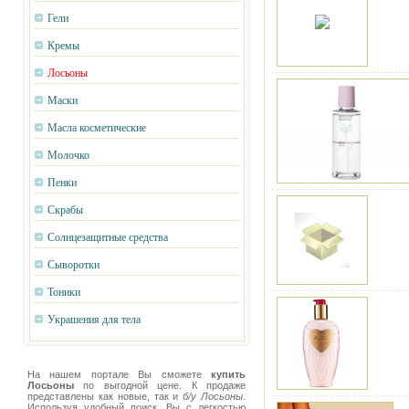
Гели
Кремы
Лосьоны
Маски
Масла косметические
Молочко
Пенки
Скрабы
Солнцезащитные средства
Сыворотки
Тоники
Украшения для тела
На нашем портале Вы сможете
купить
Лосьоны
по выгодной цене. К продаже
представлены как новые, так и
б/у Лосьоны
.
Используя удобный поиск, Вы с легкостью