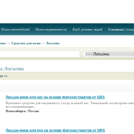
Поиск автомобилей
Поиск недвижимости
Клуб деловых людей
Сэкономь!
(тенд
овье
Средства для кожи
Лосьоны
на Лосьоны
я >>
Лосьон-крем для ног на основе фитоэкстрактов от GRS
Идеальное средство для ежедневного ухода за кожей ног. Уникальный состав крема ока
восстанавливающее...
Новосибирск / Россия
Лосьон-крем для рук на основе фитоэкстрактов от GRS