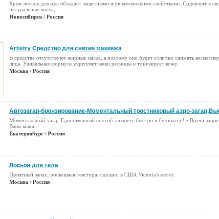
Крем-лосьон для рук обладает защитными и увлажняющими свойствами. Содержит в сво
натуральные масла,...
Новосибирск / Россия
Artistry Средство для снятия макияжа
В средстве отсутствуют жирные масла, а поэтому оно будет отлично снимать косметику
лица. Уникальная формула укрепляет ваши ресницы и тонизирует кожу.
Москва / Россия
Автозагар-бронзирование-Моментальный тростниковый аэро-загар,Вы
Моментальный загар-Единственный способ загореть быстро и безопасно! • Врачи запре
Ваша кожа...
Екатеринбург / Россия
Лосьон для тела
Приятный запах, роскошная текстура, сделано в США Victoria's secret
Москва / Россия