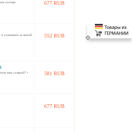
677 RUB
ем составе
552 RUB
 и ухаживать за кожей
е
581 RUB
тили вам солярий? •
677 RUB