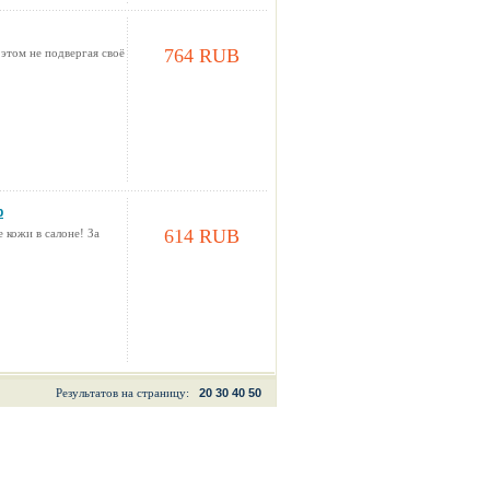
764 RUB
 этом не подвергая своё
р
614 RUB
 кожи в салоне! За
Результатов на страницу:
20
30
40
50
0.594s