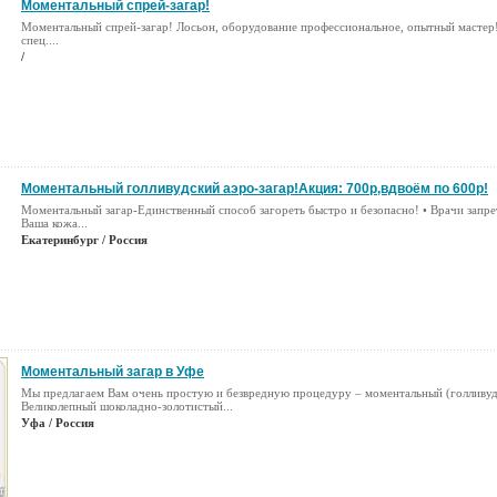
Моментальный спрей-загар!
Моментальный спрей-загар! Лосьон, оборудование профессиональное, опытный мастер!
спец....
/
Моментальный голливудский аэро-загар!Акция: 700р,вдвоём по 600р!
Моментальный загар-Единственный способ загореть быстро и безопасно! • Врачи запре
Ваша кожа...
Екатеринбург / Россия
Моментальный загар в Уфе
Мы предлагаем Вам очень простую и безвредную процедуру – моментальный (голливудс
Великолепный шоколадно-золотистый...
Уфа / Россия