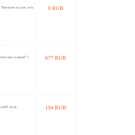
0 RUB
 Выезжаю на дом, есть
677 RUB
тили вам солярий? •
194 RUB
кий) загар.