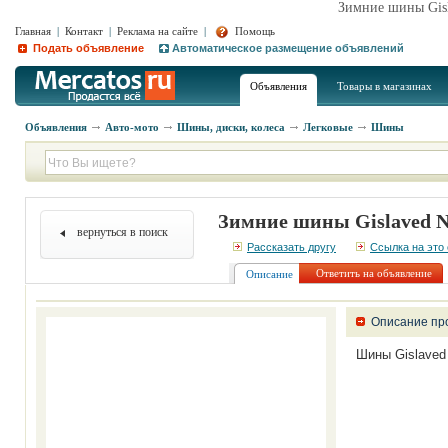
Зимние шины Gisl
Главная
|
Контакт
|
Реклама на сайте
|
Помощь
Подать объявление
Автоматическое размещение объявлений
Объявления
Товары в магазинах
Объявления
Авто-мото
Шины, диски, колеса
Легковые
Шины
Зимние шины Gislaved N
вернуться в поиск
Рассказать другу
Ссылка на это
Ответить на объявление
Описание
Описание пр
Шины Gislaved 