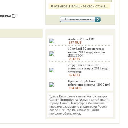
0
отзывов. Напишите свой отзыв...
ники ))) !
Показать контакт
Альбом +10шт ГВС
677 RUB
10 рублей 50 лет полета в
космос 2011 года, гагарин
ДЁШЕВО!
29 RUB
25 рублей Сочи 2014г
олимпиада выпуск 2011 года
четвертак
97 RUB
Продаю 2 рублёвые
юбилейные монеты - 2000 шт!
194 RUB
Здесь Вы можете купить
Жетон метро
Санкт-Петербурга "Адмиралтейская"
в
городе Санкт-Петербург. Объявление
продажи размещено в категории Россия
после 1991 где Вы сможете найти
похожие объявления.