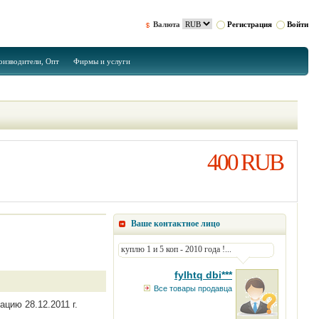
Валюта
Регистрация
Войти
оизводители, Опт
Фирмы и услуги
400 RUB
Ваше контактное лицо
куплю 1 и 5 коп - 2010 года !...
fylhtq dbi***
Все товары продавца
цию 28.12.2011 г.