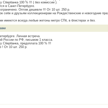
у Сбербанка 100 % !!! ( без комиссии ).
тся в Санкт-Петербурге.
ограничено. Оптом дешевле !!! От 10 шт. 250 р.
к себе и друзьям коллекционерам на Рождественские и новогодние празд
чии имеются всегда любые жетоны метро СПб, в блистерах и без.
авки
етербурге. Личная встреча.
ой России по РФ, письмом 1 класса.
у Сбербанка, предоплата 100 % !!!
! От 10 шт. 250 р.