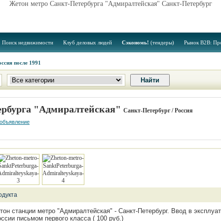
Жетон метро Санкт-Петербурга "Адмиралтейская" Санкт-Петербург
Поиск недвижимости
Клуб деловых людей
Сэкономь!
(тендеры)
Рынок B2B: Пр
оссия после 1991
ербурга "Адмиралтейская"
Санкт-Петербург / Россия
 объявление
одукта
н станции метро "Адмиралтейская" - Санкт-Петербург. Ввод в эксплуата
ссии письмом первого класса ( 100 руб.)