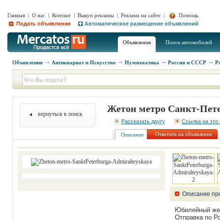
Главная
|
О нас
|
Контакт
|
Выкуп рекламы
|
Реклама на сайте
|
Помощь
Подать объявление
Автоматическое размещение объявлений
Объявления
Поиск автомобилей
Объявления
Антиквариат и Искусство
Нумизматика
Россия и СССР
Р
Жетон метро Санкт-Пет
вернуться в поиск
Рассказать другу
Ссылка на это
Ответить на объявление
Описание
Описание пр
Юбилейный жето
Отправка по Ро