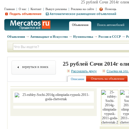
25 рублей Сочи 2014г олим
Главная
|
О нас
|
Контакт
|
Выкуп рекламы
|
Реклама на сайте
|
Помощь
Подать объявление
Автоматическое размещение объявлений
Объявления
Поиск автомобилей
Объявления
Антиквариат и Искусство
Нумизматика
Россия и СССР
Р
25 рублей Сочи 2014г ол
вернуться в поиск
Рассказать другу
Ссылка на это
Ответить на объявление
Описание