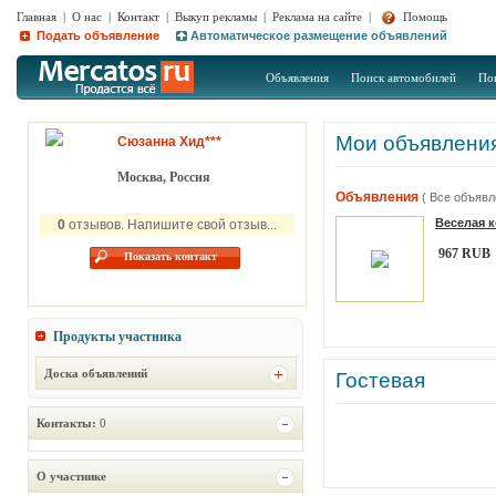
Главная
|
О нас
|
Контакт
|
Выкуп рекламы
|
Реклама на сайте
|
Помощь
Подать объявление
Автоматическое размещение объявлений
Объявления
Поиск автомобилей
По
Мои объявлени
Сюзанна Хид***
Москва, Россия
Объявления
( Все объявл
Веселая 
0
отзывов. Напишите свой отзыв...
967 RUB
Показать контакт
Продукты участника
Доска объявлений
Гостевая
Контакты:
0
О участнике