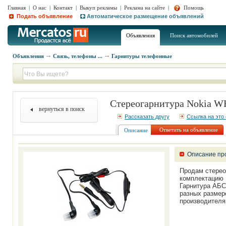
Главная
|
О нас
|
Контакт
|
Выкуп рекламы
|
Реклама на сайте
|
Помощь
Подать объявление
Автоматическое размещение объявлений
Объявления
Поиск автомобилей
Объявления
Связь, телефоны ...
Гарнитуры телефонные
Стереогарнитура Nokia W
вернуться в поиск
Рассказать другу
Ссылка на это
Ответить на объявление
Описание
Описание пр
Продам стерео
комплектацию N
Гарнитура АБ
разных размер
производителя 