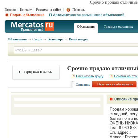
Срочно продаю отличный 
Главная
|
Контакт
|
Реклама на сайте
|
Помощь
Подать объявление
Автоматическое размещение объявлений
Объявления
Товары в магазинах
Объявления
Спорт
Велоспорт
Велосипеды
Срочно продаю отличный
вернуться в поиск
Рассказать другу
Ссылка на это
Ответить на объявление
Описание
Описание пр
Продам хороши
складной, рег
болты почти вс
ОЧЕНЬ НИЗКАЯ 
Тел. 8-960-873-
Эл. адрес :
Адрес : Россия