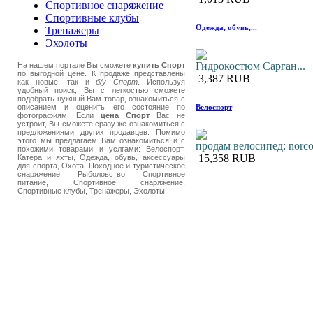
Спортивное снаряжение
Спортивные клубы
Одежда, обувь,...
Тренажеры
Эхолоты
Гидрокостюм Сарган...
На нашем портале Вы сможете
купить Спорт
по выгодной цене. К продаже представлены
3,387 RUB
как новые, так и
б/у Спорт
. Используя
удобный поиск, Вы с легкостью сможете
подобрать нужный Вам товар, ознакомиться с
Велоспорт
описанием и оценить его состояние по
фотографиям. Если
цена Спорт
Вас не
устроит, Вы сможете сразу же ознакомиться с
предложениями других продавцев. Помимо
этого мы предлагаем Вам ознакомиться и с
продам велосипед: norco.
похожими товарами и услгами: Велоспорт,
15,358 RUB
Катера и яхты, Одежда, обувь, аксессуары
для спорта, Охота, Походное и туристическое
снаряжение, Рыболовство, Спортивное
питание, Спортивное снаряжение,
Спортивные клубы, Тренажеры, Эхолоты.