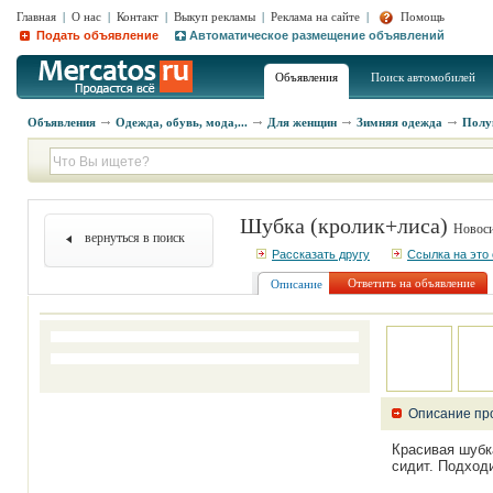
Главная
|
О нас
|
Контакт
|
Выкуп рекламы
|
Реклама на сайте
|
Помощь
Подать объявление
Автоматическое размещение объявлений
Объявления
Поиск автомобилей
Объявления
Одежда, обувь, мода,...
Для женщин
Зимняя одежда
Полу
Шубка (кролик+лиса)
Новоси
вернуться в поиск
Рассказать другу
Ссылка на это
Ответить на объявление
Описание
Описание пр
Красивая шубка
сидит. Подходи