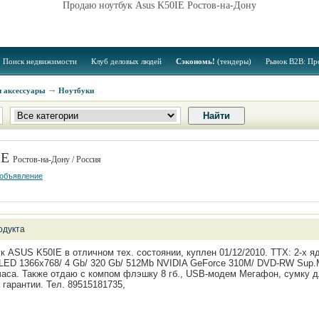
Продаю ноутбук Asus K50IE Ростов-на-Дону
Поиск недвижимости
Клуб деловых людей
Сэкономь!
(тендеры)
Рынок B2B: Пр
и аксессуары
Ноутбуки
IE
Ростов-на-Дону / Россия
 объявление
одукта
 ASUS K50IE в отличном тех. состоянии, куплен 01/12/2010. ТТХ: 2-х я
LED 1366x768/ 4 Gb/ 320 Gb/ 512Mb NVIDIA GeForce 310M/ DVD-RW Sup.MT
 часа. Также отдаю с компом флэшку 8 гб., USB-модем Мегафон, сумку д
 гарантии. Тел. 89515181735,