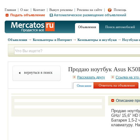
Главная
|
О нас
|
Контакт
|
Выкуп рекламы
|
Реклама на сайте
|
Помощь
Подать объявление
Автоматическое размещение объявлений
Объявления
Поиск автомобилей
Объявления
Компьютеры и Интернет
Компьютеры и ноутбуки
Ноутбуки 
Продаю ноутбук Asus K50
вернуться в поиск
Рассказать другу
Ссылка на это
Ответить на объявление
Описание
Описание пр
Продаю ноутбук
GHz/ 15,6" HD 
Батарея 1,5-2
клавиатуру. На