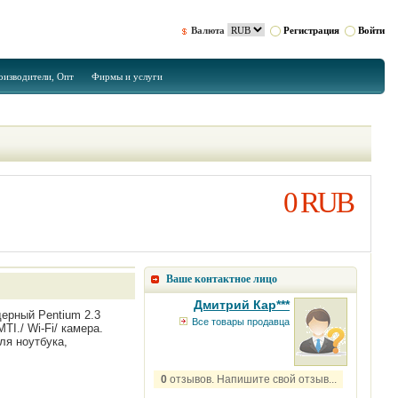
Валюта
Регистрация
Войти
оизводители, Опт
Фирмы и услуги
0 RUB
Ваше контактное лицо
Дмитрий Кар***
дерный Pentium 2.3
Все товары продавца
I./ Wi-Fi/ камера.
ля ноутбука,
0
отзывов. Напишите свой отзыв...