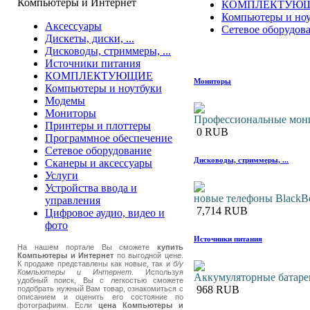
Компьютеры и Интернет
КОМПЛЕКТУЮ
Компьютеры и но
Аксессуары
Сетевое оборудов
Дискеты, диски, ...
Дисководы, стриммеры, ...
Источники питания
КОМПЛЕКТУЮЩИЕ
Мониторы
Компьютеры и ноутбуки
Модемы
Мониторы
Профессиональные мон
Принтеры и плоттеры
0 RUB
Программное обеспечение
Сетевое оборудование
Дисководы, стриммеры, ...
Сканеры и аксессуары
Услуги
Устройства ввода и
новые телефоны BlackB
управления
7,714 RUB
Цифровое аудио, видео и
фото
Источники питания
На нашем портале Вы сможете
купить
Компьютеры и Интернет
по выгодной цене.
К продаже представлены как новые, так и
б/у
Компьютеры и Интернет
. Используя
Аккумуляторные батаре
удобный поиск, Вы с легкостью сможете
968 RUB
подобрать нужный Вам товар, ознакомиться с
описанием и оценить его состояние по
фотографиям. Если
цена Компьютеры и