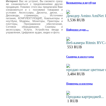
Интернет
Вас не устроит, Вы сможете сразу
Компьютеры и ноутбуки
же ознакомиться с предложениями других
продавцев. Помимо этого мы предлагаем Вам
ознакомиться и с похожими товарами и
услгами: Аксессуары, Дискеты, диски, ...,
Декодер Amino AmiNet 1
Дисководы, стриммеры, ..., Источники
питания, КОМПЛЕКТУЮЩИЕ, Компьютеры и
1,536 RUB
ноутбуки, Модемы, Мониторы, Принтеры и
плоттеры, Программное обеспечение,
Сетевое оборудование, Сканеры и
Цифровое аудио,...
аксессуары, Услуги, Устройства ввода и
управления, Цифровое аудио, видео и фото.
Веб-камера Ritmix RVC
553 RUB
Сканеры и аксессуары
продаю новые цветные 
3,484 RUB
Принтеры и плоттеры
Продажа картриджей...
1 RUB