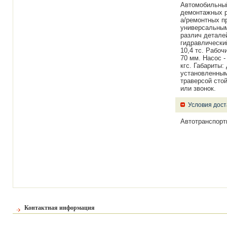
Автомобильный
демонтажных р
а/ремонтных п
универсальным
различ деталей
гидравлически
10,4 тс. Рабоч
70 мм. Насос -
кгс. Габариты
установленным
траверсой стой
или звонок.
Условия дост
Автотранспорт
Контактная информация