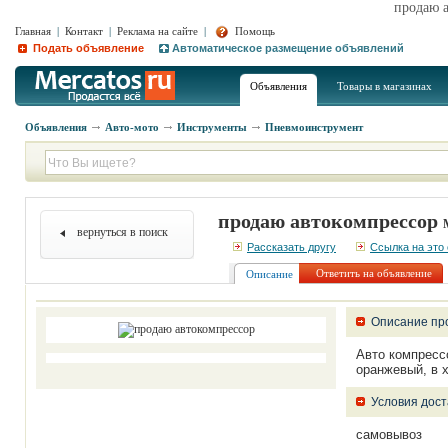
продаю 
Главная
|
Контакт
|
Реклама на сайте
|
Помощь
Подать объявление
Автоматическое размещение объявлений
Объявления
Товары в магазинах
Объявления
Авто-мото
Инструменты
Пневмоинструмент
продаю автокомпрессор
вернуться в поиск
Рассказать другу
Ссылка на это
Ответить на объявление
Описание
Описание пр
Авто компрессо
оранжевый, в х
Условия дост
самовывоз