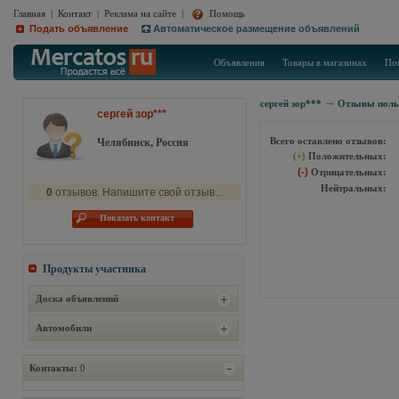
Главная
|
Контакт
|
Реклама на сайте
|
Помощь
Подать объявление
Автоматическое размещение объявлений
Объявления
Товары в магазинах
По
сергей зор***
Отзывы поль
сергей зор***
Всего оставлено отзывов:
Челябинск, Россия
(+)
Положительных:
(-)
Отрицательных:
Нейтральных:
0
отзывов. Напишите свой отзыв...
Показать контакт
Продукты участника
Доска объявлений
Автомобили
Контакты:
0