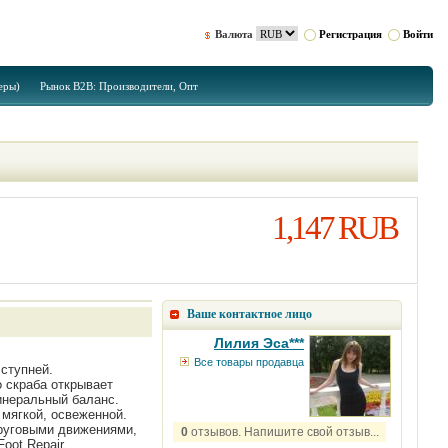
Валюта
Регистрация
Войти
еры)
Рынок B2B: Производители, Опт
1,147 RUB
Ваше контактное лицо
Лилия Эса***
Все товары продавца
ступней.
о скраба открывает
инеральный баланс.
 мягкой, освеженной.
круговыми движениями,
0
отзывов. Напишите свой отзыв...
oot Repair.