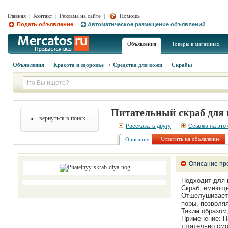
Главная
|
Контакт
|
Реклама на сайте
|
Помощь
Подать объявление
Автоматическое размещение объявлений
Объявления
Товары в магазинах
Объявления
Красота и здоровье
Средства для кожи
Скрабы
Питательный скраб для
вернуться в поиск
Рассказать другу
Ссылка на это
Ответить на объявление
Описание
Описание пр
Подходит для 
Скраб, имеющи
Отшелушивает 
поры, позволя
Таким образом,
Применение: Н
тщательно смой