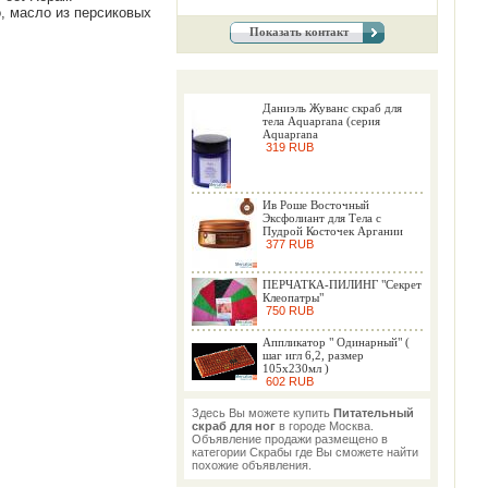
, масло из персиковых
Показать контакт
Даниэль Жуванс скраб для
тела Aquaprana (серия
Aquaprana
319 RUB
Ив Роше Восточный
Эксфолиант для Тела с
Пудрой Косточек Аргании
377 RUB
ПЕРЧАТКА-ПИЛИНГ "Секрет
Клеопатры"
750 RUB
Аппликатор " Одинарный" (
шаг игл 6,2, размер
105х230мл )
602 RUB
Здесь Вы можете купить
Питательный
скраб для ног
в городе Москва.
Объявление продажи размещено в
категории Скрабы где Вы сможете найти
похожие объявления.