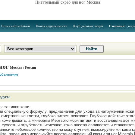
Питательный скраб для ног Москва
Поиск автомобилей
Поиск недвижимости
Клуб деловых людей
Сэкономь!
(тенд
 ног
Москва / Россия
 объявление
одукта
всех типов кожи.
й специальную формулу, предназначен для ухода за натруженной кожи 
омертвевшие клетки, глубоко питает, освежает. Глубокое действие этог
я коже дышать, а минералы Мертвого моря питают и восстанавливают м
 сухость и огрубелость исчезают, кожа восстанавливается и становится
анесите небольшое количество на кожу ступней, вмассируйте мягкими 
те, после чего используйте восстанавливающий крем для ног Minerals F