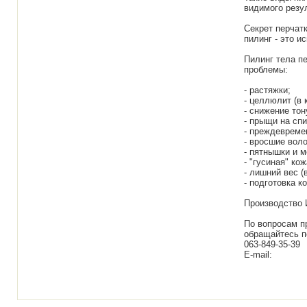
видимого резул
Секрет перчатк
пилинг - это и
Пилинг тела п
проблемы:
- растяжки;
- целлюлит (в
- снижение тон
- прыщи на спи
- преждевреме
- вросшие воло
- пятнышки и 
- "гусиная" кож
- лишний вес (
- подготовка к
Производство 
По вопросам п
обращайтесь по
063-849-35-39
E-mail: