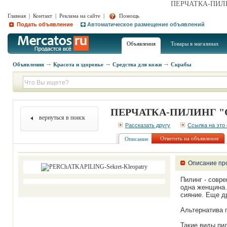
ПЕРЧАТКА-ПИЛИН
Главная
|
Контакт
|
Реклама на сайте
|
Помощь
Подать объявление
Автоматическое размещение объявлений
Объявления
Товары в магазинах
Объявления
Красота и здоровье
Средства для кожи
Скрабы
ПЕРЧАТКА-ПИЛИНГ "С
вернуться в поиск
Рассказать другу
Ссылка на это
Ответить на объявление
Описание
Описание пр
Пилинг - совре
одна женщина.
сияние. Еще д
Альтернатива 
Такие виды пил