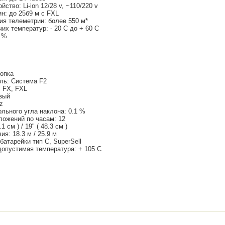
ство: Li-ion 12/28 v, ~110/220 v
н: до 25б9 м с FXL
ия телеметрии: более 550 м*
их температур: - 20 С до + 60 С
5 %
нопка
ль: Система F2
 FX, FXL
вый
z
льного угла наклона: 0.1 %
ложений по часам: 12
1 см ) / 19" ( 48.3 см )
ия: 18.3 м / 25.9 м
 батарейки тип С, SuperSell
опустимая температура: + 105 C