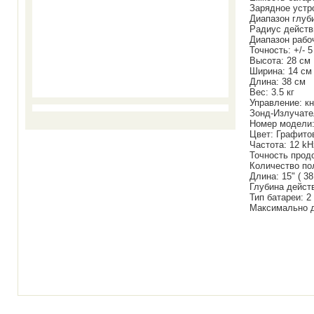
Зарядное устрой
Диапазон глуби
Радиус действ
Диапазон рабоч
Точность: +/- 
Высота: 28 см
Ширина: 14 см
Длина: 38 см
Вес: 3.5 кг
Управление: к
Зонд-Излучате
Номер модели:
Цвет: Графито
Частота: 12 kH
Точность продо
Количество по
Длина: 15" ( 38.
Глубина действ
Тип батареи: 2
Максимально д