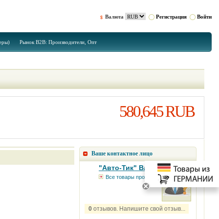
Валюта
Регистрация
Войти
еры)
Рынок B2B: Производители, Опт
580,645 RUB
Ваше контактное лицо
"Авто-Тик" Вал***
Все товары продавца
0
отзывов. Напишите свой отзыв...