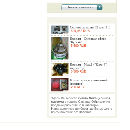
Показать контакт
Система локации F2 для ГНБ
629,032 RUB
Продам - Следящая сфера
"Курс-4"
5,500 RUB
Продам - Мех.1 ("Курс-4",
корректор)
6,500 RUB
Компас профессиональный
(раритет)
290 RUB
Здесь Вы можете купить
Локационная
система
в городе Самара. Объявление
продажи размещено в категории
Навигационные приборы где Вы сможете
найти похожие объявления.