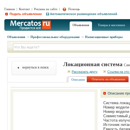
Главная
|
Контакт
|
Реклама на сайте
|
Помощь
Подать объявление
Автоматическое размещение объявлений
Объявления
Товары в магазинах
Объявления
Профессиональное оборудование
Навигационные приборы
Локационная система
Сам
вернуться в поиск
Рассказать другу
Ссылка на это
Ответить на объявление
Описание
Описание пр
Система локац
Номер модели 
Номер модели 
Совместимый 
Частота излуч
Источник питан
Емкость батаре