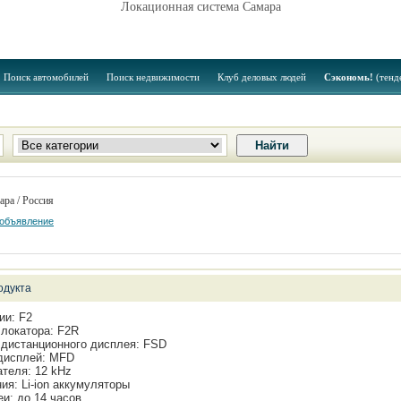
Локационная система Самара
Поиск автомобилей
Поиск недвижимости
Клуб деловых людей
Сэкономь!
(тенд
ара / Россия
 объявление
одукта
ии: F2
локатора: F2R
дистанционного дисплея: FSD
дисплей: MFD
ателя: 12 kHz
ия: Li-ion аккумуляторы
и: до 14 часов