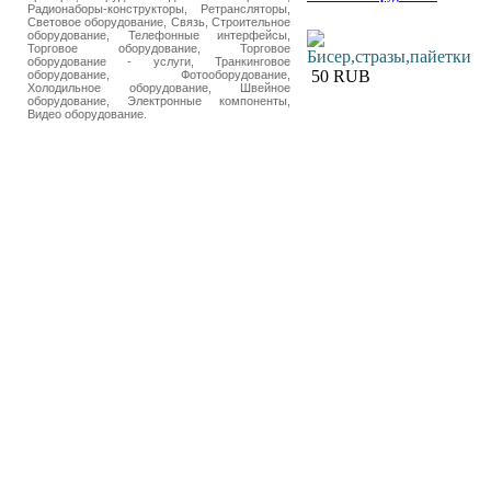
Радионаборы-конструкторы, Ретрансляторы,
Световое оборудование, Связь, Строительное
оборудование, Телефонные интерфейсы,
Торговое оборудование, Торговое
Бисер,стразы,пайетки
оборудование - услуги, Транкинговое
50 RUB
оборудование, Фотооборудование,
Холодильное оборудование, Швейное
оборудование, Электронные компоненты,
Видео оборудование.