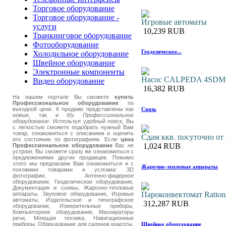
Торговое оборудование
Торговое оборудование -
Игровые автоматы
услуги
10,239 RUB
Транкинговое оборудование
Фотооборудование
Геодезическое...
Холодильное оборудование
Швейное оборудование
Электронные компоненты
Насос CALPEDA 4SDM 15
Видео оборудование
16,382 RUB
На нашем портале Вы сможете
купить
Профессиональное оборудование
по
Связь
выгодной цене. К продаже представлены как
новые, так и
б/у Профессиональное
оборудование
. Используя удобный поиск, Вы
с легкостью сможете подобрать нужный Вам
товар, ознакомиться с описанием и оценить
Сдам ккв. посуточно от
его состояние по фотографиям. Если
цена
1,024 RUB
Профессиональное оборудование
Вас не
устроит, Вы сможете сразу же ознакомиться с
предложениями других продавцев. Помимо
этого мы предлагаем Вам ознакомиться и с
Жарочно-тепловые аппараты
похожими товарами и услгами: 3D
фотографии, Антенно-фидерное
оборудование, Геодезическое оборудование,
Документация и схемы, Жарочно-тепловые
Пароконвектомат Ration
аппараты, Звуковое оборудование, Игровые
автоматы, Издательское и типографское
312,287 RUB
оборудование, Измерительные приборы,
Компьютерное оборудование, Маскираторы
речи, Моющая техника, Навигационные
Швейное оборудование
приборы, Оборудование для салонов красоты,