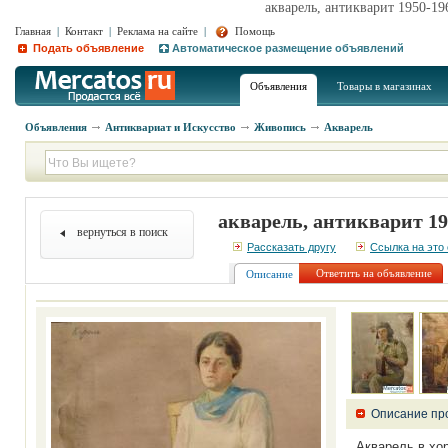
акварель, антикварит 1950-1
Главная
|
Контакт
|
Реклама на сайте
|
Помощь
Подать объявление
Автоматическое размещение объявлений
Объявления
Товары в магазинах
Объявления
Антиквариат и Искусство
Живопись
Акварель
акварель, антикварит 1
вернуться в поиск
Рассказать другу
Ссылка на это
Ответить на объявление
Описание
Описание пр
Акварель в хо