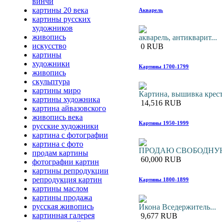
винчи
картины 20 века
Акварель
картины русских
художников
живопись
акварель, антикварит...
искусство
0 RUB
картины
художники
Картины 1700-1799
живопись
скульптура
картины миро
Картина, вышивка крес
картины художника
14,516 RUB
картина айвазовского
живопись века
Картины 1950-1999
русские художники
картина с фотографии
картина с фото
ПРОДАЮ СВОБОДНУЮ
продам картины
60,000 RUB
фотографии картин
картины репродукции
репродукция картин
Картины 1800-1899
картины маслом
картины продажа
русская живопись
Икона Вседержитель...
картинная галерея
9,677 RUB