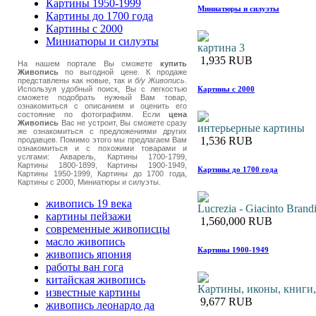
Картины 1950-1999
Миниатюры и силуэты
Картины до 1700 года
Картины с 2000
Миниатюры и силуэты
картина 3
1,935 RUB
На нашем портале Вы сможете
купить
Живопись
по выгодной цене. К продаже
представлены как новые, так и
б/у Живопись
.
Картины с 2000
Используя удобный поиск, Вы с легкостью
сможете подобрать нужный Вам товар,
ознакомиться с описанием и оценить его
состояние по фотографиям. Если
цена
Живопись
Вас не устроит, Вы сможете сразу
интерьерные картины
же ознакомиться с предложениями других
1,536 RUB
продавцев. Помимо этого мы предлагаем Вам
ознакомиться и с похожими товарами и
услгами: Акварель, Картины 1700-1799,
Картины 1800-1899, Картины 1900-1949,
Картины до 1700 года
Картины 1950-1999, Картины до 1700 года,
Картины с 2000, Миниатюры и силуэты.
живопись 19 века
Lucrezia - Giacinto Brand
картины пейзажи
1,560,000 RUB
современные живописцы
масло живопись
Картины 1900-1949
живопись япония
работы ван гога
китайская живопись
Картины, иконы, книги,.
известные картины
9,677 RUB
живопись леонардо да