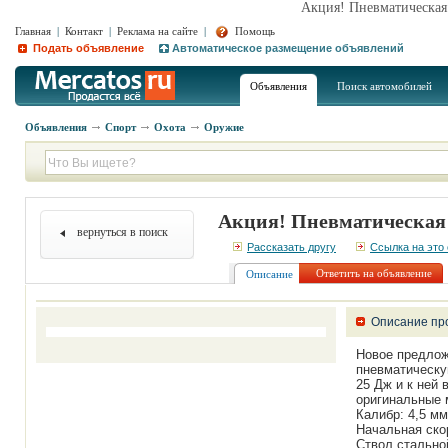
Акция! Пневматическая
Главная
|
Контакт
|
Реклама на сайте
|
Помощь
Подать объявление
Автоматическое размещение объявлений
Объявления
Поиск автомобилей
Объявления
Спорт
Охота
Оружие
Акция! Пневматическая
вернуться в поиск
Рассказать другу
Ссылка на это
Ответить на объявление
Описание
Описание пр
Новое предлож
пневматическу
25 Дж и к ней 
оригинальные м
Калибр: 4,5 мм
Начальная скор
Ствол стальной