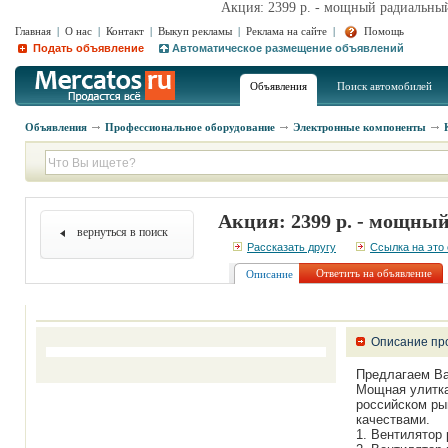
Акция: 2399 р. - мощный радиальны
Главная
|
О нас
|
Контакт
|
Выкуп рекламы
|
Реклама на сайте
|
Помощь
Подать объявление
Автоматическое размещение объявлений
Объявления
Поиск автомобилей
Объявления
Профессиональное оборудование
Электронные компоненты
Акция: 2399 р. - мощн
вернуться в поиск
Рассказать другу
Ссылка на это
Ответить на объявление
Описание
Описание пр
Предлагаем Ва
Мощная улитка
российском ры
качествами.
1. Вентилятор