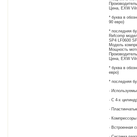
Производительн
Цена, EXW Viln
* буква в обоз
90 евро)
* последняя бу
Refcomp модел
SP4 LF0600 SP
Модель компре
Мощность мотора
Производительн
Цена, EXW Viln
* буква в обоз
евро)
* последняя бу
· Используемы
· С 4-х цилин
· Пластинчаты
· Компрессоры
· Встроенная 
· Система разг