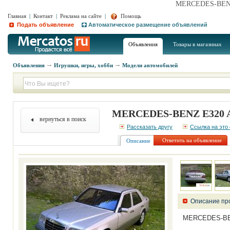
MERCEDES-BENZ 
Главная
|
Контакт
|
Реклама на сайте
|
Помощь
Подать объявление
Автоматическое размещение объявлений
Объявления
Товары в магазинах
Объявления
Игрушки, игры, хобби
Модели автомобилей
MERCEDES-BENZ E320 A
вернуться в поиск
Рассказать другу
Ссылка на это
Ответить на объявление
Описание
Описание пр
MERCEDES-BEN