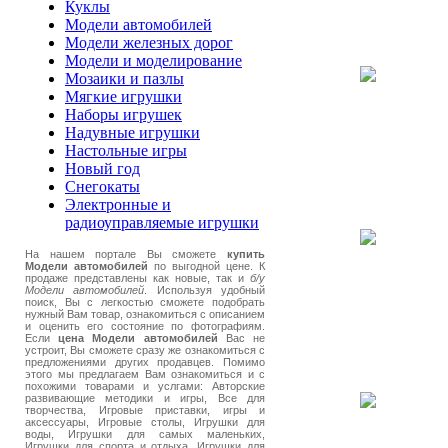
Куклы
Модели автомобилей
Модели железных дорог
Модели и моделирование
Мозаики и пазлы
Мягкие игрушки
Наборы игрушек
Надувные игрушки
Настольные игры
Новый год
Снегокаты
Электронные и
радиоуправляемые игрушки
На нашем портале Вы сможете
купить
Модели автомобилей
по выгодной цене. К
продаже представлены как новые, так и
б/у
Модели автомобилей
. Используя удобный
поиск, Вы с легкостью сможете подобрать
нужный Вам товар, ознакомиться с описанием
и оценить его состояние по фотографиям.
Если
цена Модели автомобилей
Вас не
устроит, Вы сможете сразу же ознакомиться с
предложениями других продавцев. Помимо
этого мы предлагаем Вам ознакомиться и с
похожими товарами и услгами: Авторские
развивающие методики и игры, Все для
творчества, Игровые приставки, игры и
аксессуары, Игровые столы, Игрушки для
воды, Игрушки для самых маленьких,
Игрушки для спорта и отдыха, Игрушки для