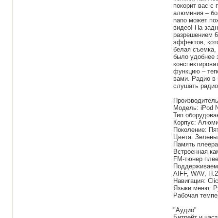
покорит вас с 
алюминия – бо
nano может по
видео! На зад
разрешением 6
эффектов, кот
белая съемка, 
было удобнее 
конспектироват
функцию – теп
вами. Радио в 
слушать радио 
Производитель
Модель: iPod
Тип оборудова
Корпус: Алюм
Поколение: Пя
Цвета: Зелены
Память плеера
Встроенная ка
FM-тюнер плее
Поддерживаемы
AIFF, WAV, H.
Навигация: Cli
Языки меню: Р
Рабочая темпе
"Аудио"
Битрейт и част