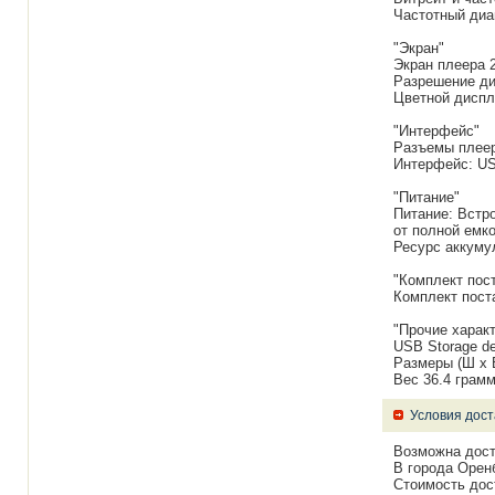
Частотный диап
"Экран"
Экран плеера 2
Разрешение ди
Цветной диспл
"Интерфейс"
Разъемы плеер
Интерфейс: US
"Питание"
Питание: Встр
от полной емко
Ресурс аккуму
"Комплект пост
Комплект пост
"Прочие харак
USB Storage de
Размеры (Ш х В
Вес 36.4 грам
Условия дост
Возможна дост
В города Оренб
Стоимость дост