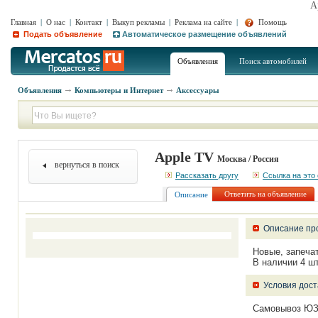
A
Главная
|
О нас
|
Контакт
|
Выкуп рекламы
|
Реклама на сайте
|
Помощь
Подать объявление
Автоматическое размещение объявлений
Объявления
Поиск автомобилей
Объявления
Компьютеры и Интернет
Аксессуары
Apple TV
Москва / Россия
вернуться в поиск
Рассказать другу
Ссылка на это
Ответить на объявление
Описание
Описание пр
Новые, запечат
В наличии 4 шт
Условия дост
Самовывоз ЮЗА