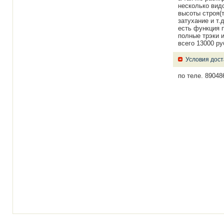
несколько вид
высоты строя(т
затухание и т.д
есть функция п
полные трэки и
всего 13000 ру
Условия дост
по теле. 89048