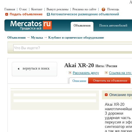
A
Главная
|
О нас
|
Контакт
|
Выкуп рекламы
|
Реклама на сайте
|
Помощь
Подать объявление
Автоматическое размещение объявлений
Объявления
Поиск автомобилей
Объявления
Музыка
Клубное и сценическое оборудование
Akai XR-20
Инта / Россия
вернуться в поиск
Рассказать другу
Ссылка на это
Ответить на объявление
Описание
Описание пр
Akai XR-20
наиотличнейша
3 дорожки
ударная часть
перкусия и эф
синтезатор или
а так же раск