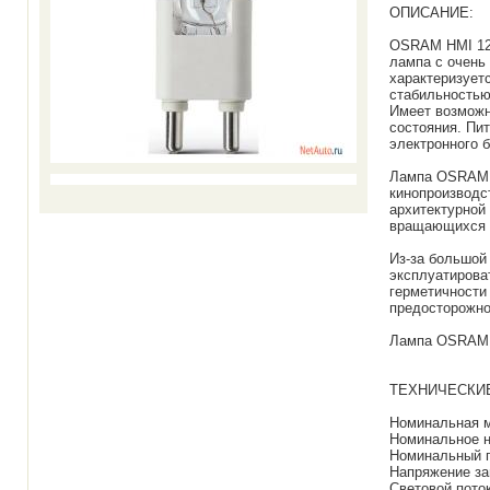
ОПИСАНИЕ:
OSRAM HMI 120
лампа с очень
характеризует
стабильностью
Имеет возможно
состояния. Пи
электронного 
Лампа OSRAM 
кинопроизводс
архитектурной
вращающихся г
Из-за большой
эксплуатирова
герметичности
предосторожно
Лампа OSRAM 
ТЕХНИЧЕСКИ
Номинальная м
Номинальное н
Номинальный п
Напряжение зап
Световой пото