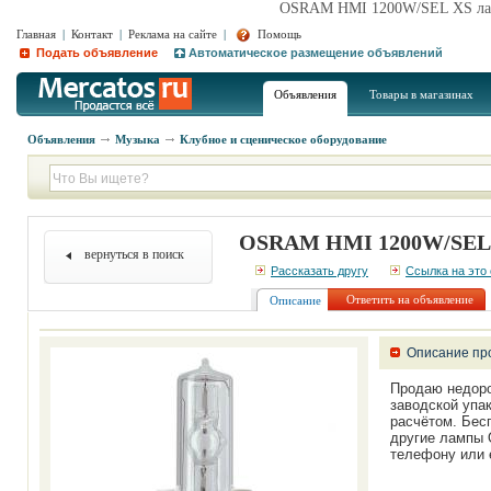
OSRAM HMI 1200W/SEL XS ламп
Главная
|
Контакт
|
Реклама на сайте
|
Помощь
Подать объявление
Автоматическое размещение объявлений
Объявления
Товары в магазинах
Объявления
Музыка
Клубное и сценическое оборудование
OSRAM HMI 1200W/SEL X
вернуться в поиск
Рассказать другу
Ссылка на это
Ответить на объявление
Описание
Описание пр
Продаю недор
заводской упа
расчётом. Бес
другие лампы 
телефону или e