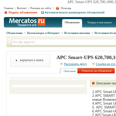
APC Smart-UPS 620,700,1000,
Главная
|
Контакт
|
Реклама на сайте
|
Помощь
Подать объявление
Автоматическое размещение объявлений
Объявления
Товары в магазинах
Объявления
Компьютеры и Интернет
Источники питания
Источники бесп
APC Smart-UPS 620,700,
вернуться в поиск
Рассказать другу
Ссылка на это
Ответить на объявление
Описание
Описание пр
1.APC Smart-U
2.APC SMART U
новые Возможн
4.APC Smart UP
5. APC SMART 
6.APC Smart-UP
7.APCSmart-UP