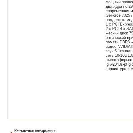
мощный процес
два ядра по 2
современная м
GeForce 7025 /
поддержка мо
1 x PCI Expres
2 x PCI 4 x SAT
жеский диск 7
оптический п
память DDR3 -
видео NVIDIA®
звук 5.1канал
сеть 10/100/1
широкоформатн
lg w2043s-pf gl
клавиатура и 
Контактная информация