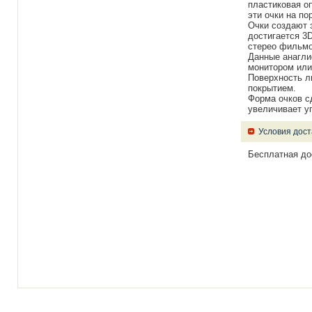
пластиковая о
эти очки на по
Очки создают 
достигается 3
стерео фильмо
Данные анагли
монитором или
Поверхность л
покрытием.
Форма очков с
увеличивает уг
Условия дост
Бесплатная до