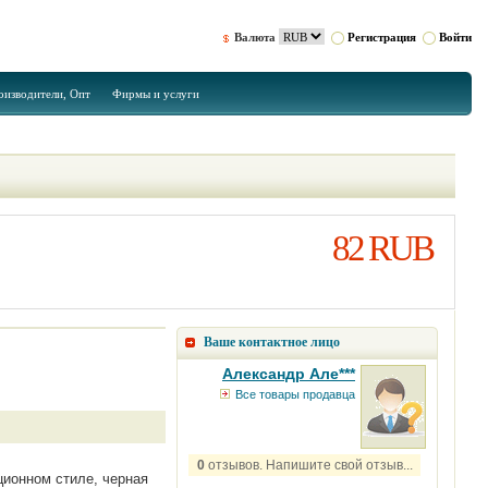
Валюта
Регистрация
Войти
оизводители, Опт
Фирмы и услуги
82 RUB
Ваше контактное лицо
Александр Але***
Все товары продавца
0
отзывов. Напишите свой отзыв...
ционном стиле, черная