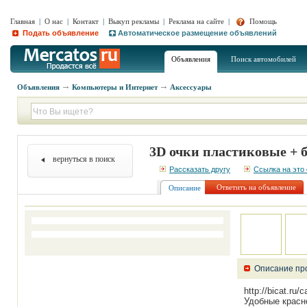
Главная
|
О нас
|
Контакт
|
Выкуп рекламы
|
Реклама на сайте
|
Помощь
Подать объявление
Автоматическое размещение объявлений
Объявления
Поиск автомобилей
Объявления
Компьютеры и Интернет
Аксессуары
3D очки пластиковые + б
вернуться в поиск
Рассказать другу
Ссылка на это
Ответить на объявление
Описание
Описание пр
http://bicat.ru/
Удобные красн