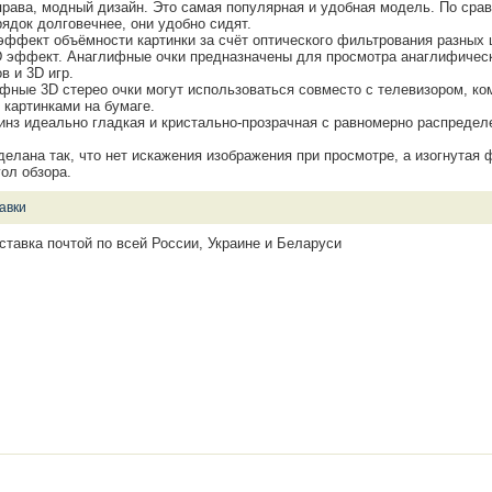
права, модный дизайн. Это самая популярная и удобная модель. По сра
рядок долговечнее, они удобно сидят.
эффект объёмности картинки за счёт оптического фильтрования разных 
D эффект. Анаглифные очки предназначены для просмотра анаглифическ
в и 3D игр.
фные 3D стерео очки могут использоваться совместо с телевизором, к
 картинками на бумаге.
инз идеально гладкая и кристально-прозрачная с равномерно распреде
делана так, что нет искажения изображения при просмотре, а изогнутая
ол обзора.
авки
ставка почтой по всей России, Украине и Беларуси