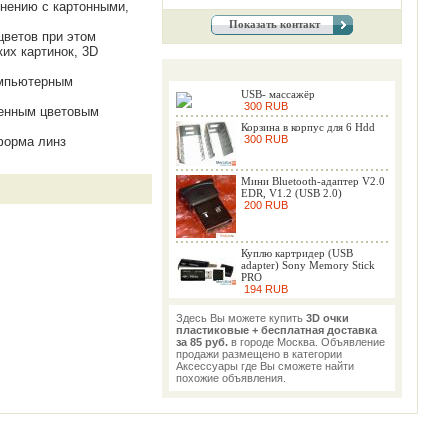
внению с картонными,
Показать контакт
цветов при этом
их картинок, 3D
омпьютерным
USB- массажёр
300 RUB
ленным цветовым
Корзина в корпус для 6 Hdd
300 RUB
 форма линз
Мини Bluetooth-адаптер V2.0
EDR, V1.2 (USB 2.0)
200 RUB
Куплю картридер (USB
adapter) Sony Memory Stick
PRO
194 RUB
Здесь Вы можете купить
3D очки
пластиковые + бесплатная доставка
за 85 руб.
в городе Москва. Объявление
продажи размещено в категории
Аксессуары где Вы сможете найти
похожие объявления.