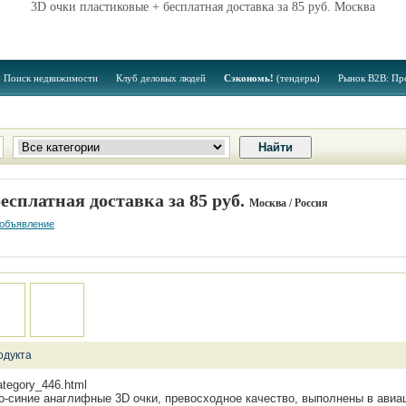
3D очки пластиковые + бесплатная доставка за 85 руб. Москва
Поиск недвижимости
Клуб деловых людей
Сэкономь!
(тендеры)
Рынок B2B: Пр
есплатная доставка за 85 руб.
Москва / Россия
 объявление
одукта
category_446.html
о-синие анаглифные 3D очки, превосходное качество, выполнены в авиа