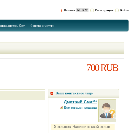
Валюта
Регистрация
Войти
оизводители, Опт
Фирмы и услуги
700 RUB
Ваше контактное лицо
Дмитрий Сми***
Все товары продавца
0
отзывов. Напишите свой отзыв...