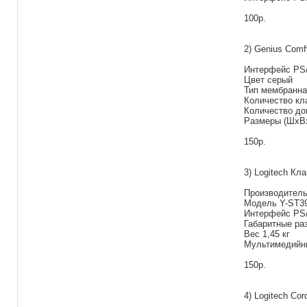
100р.
2) Genius Com
Интерфейс PS
Цвет серый
Тип мембранна
Количество кл
Количество до
Размеры (ШxВx
150р.
3) Logitech Кл
Производитель
Модель Y-ST3
Интерфейс PS
Габаритные раз
Вес 1,45 кг
Мультимедийны
150р.
4) Logitech Co