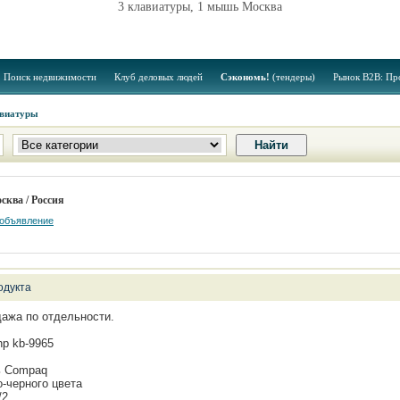
3 клавиатуры, 1 мышь Москва
Поиск недвижимости
Клуб деловых людей
Сэкономь!
(тендеры)
Рынок B2B: Пр
виатуры
сква / Россия
 объявление
одукта
ажа по отдельности.
hp kb-9965
ь Compaq
-черного цвета
/2