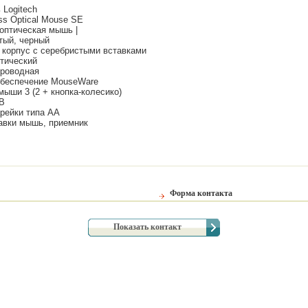
 Logitech
ss Optical Mouse SE
оптическая мышь |
тый, черный
 корпус с серебристыми вставками
птический
проводная
обеспечение MouseWare
мыши 3 (2 + кнопка-колесико)
B
арейки типа AA
авки мышь, приемник
Форма контакта
Показать контакт