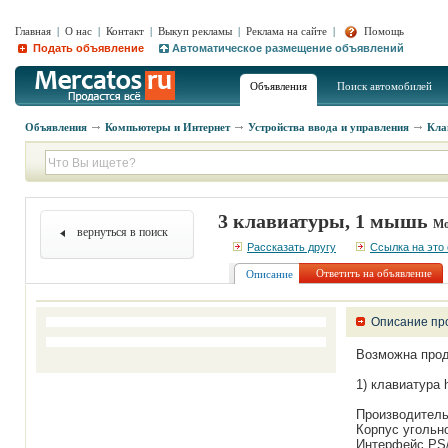
Главная
|
О нас
|
Контакт
|
Выкуп рекламы
|
Реклама на сайте
|
Помощь
Подать объявление
Автоматическое размещение объявлений
Объявления
Поиск автомобилей
Объявления
Компьютеры и Интернет
Устройства ввода и управления
Кла
3 клавиатуры, 1 мышь
Мо
вернуться в поиск
Рассказать другу
Ссылка на это
Ответить на объявление
Описание
Описание пр
Возможна прод
1) клавиатура 
Производител
Корпус угольно
Интерфейс PS