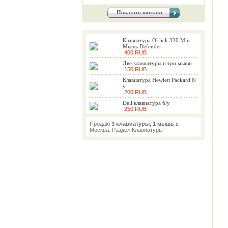
Показать контакт
Клавиатура Oklick 320 M и
Мышь Defender
400 RUB
Две клавиатуры и три мыши
150 RUB
Клавиатура Hewlett Packard б/
у
200 RUB
Dell клавиатура б/у
250 RUB
Продаю
3 клавиатуры, 1 мышь
в
Москва. Раздел Клавиатуры