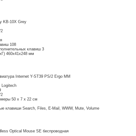
fy KB-10X Grey
/2
я
авиш 108
полнительных клавиш 3
Г) 460x41x248 мм
авиатура Internet Y-ST39 PS/2 Ergo MM
 Logitech
9
/2
меры 50 x 7 x 22 см
е клавиши Search, Files, E-Mail, WWW, Mute, Volume
rdless Optical Mouse SE беспроводная