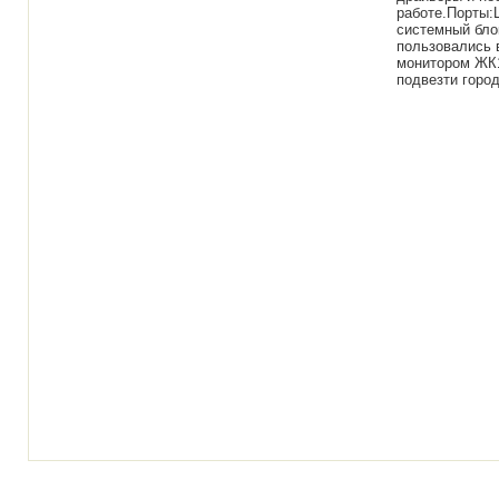
работе.Порты:L
системный бло
пользовались 
монитором ЖК15
подвезти город