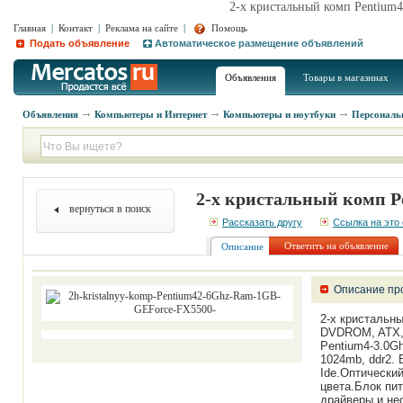
2-х кристальный комп Pentium
Главная
|
Контакт
|
Реклама на сайте
|
Помощь
Подать объявление
Автоматическое размещение объявлений
Объявления
Товары в магазинах
Объявления
Компьютеры и Интернет
Компьютеры и ноутбуки
Персональ
2-х кристальный комп P
вернуться в поиск
Рассказать другу
Ссылка на это
Ответить на объявление
Описание
Описание пр
2-х кристальн
DVDROM, ATX, 
Pentium4-3.0G
1024mb, ddr2.
Ide.Оптически
цвета.Блок пит
драйверы и не