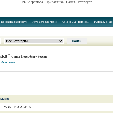
1978г.гравюра" Прибалтика" Санкт-Петербург
Поиск недвижимости
Клуб деловых людей
Сэкономь!
(тендеры)
Рынок B2B: Пр
тика"
Санкт-Петербург / Россия
 объявление
одукта
78Г.РАЗМЕР 35Х61СМ.