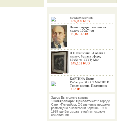
продаю картины
135,000 RUB
Ленин портрет маслом на
холсте 100х74см
19,875 RUB
Д.Плавинский, «Собака в
траве», бумага офорт,
67х51см. СССР, Мос
145,161 RUB
КАРТИНА Ивана
Рыбачука.ХОЛСТ.МАСЛО.В
Тихом океане. Подлинник
1 RUB
Здесь Вы можете купить
1978г.гравюра" Прибалтика"
в городе
Санкт-Петербург. Объявление продажи
размещено в категории Картины 1950-
1999 где Вы сможете найти похожие
объявления.