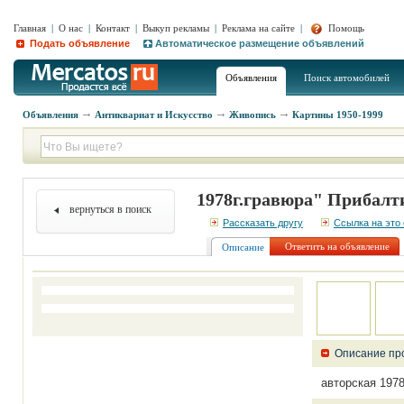
Главная
|
О нас
|
Контакт
|
Выкуп рекламы
|
Реклама на сайте
|
Помощь
Подать объявление
Автоматическое размещение объявлений
Объявления
Поиск автомобилей
Объявления
Антиквариат и Искусство
Живопись
Картины 1950-1999
1978г.гравюра" Прибал
вернуться в поиск
Рассказать другу
Ссылка на это
Ответить на объявление
Описание
Описание пр
авторская 19