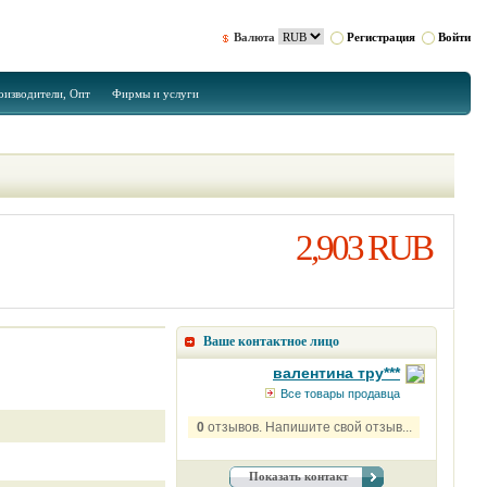
Валюта
Регистрация
Войти
оизводители, Опт
Фирмы и услуги
2,903 RUB
Ваше контактное лицо
валентина тру***
Все товары продавца
0
отзывов. Напишите свой отзыв...
Показать контакт