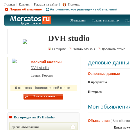
Главная
|
Контакт
|
Реклама на сайте
|
Помощь
Подать объявление
Автоматическое размещение объявлений
Объявления
Товары в магазинах
По
DVH studio
О фирме
Читать отзывы
Добавить отзыв
Деловые данны
Василий Халяпин
DVH studio
Основные данные
Томск, Россия
Я предлагаю
0
отзывов. Напишите свой отзыв...
Интересы
Показать контакт
Мои объявлени
Все продукты
DVH studio
Объявления
( Все объявл
Доска объявлений
Елки иск