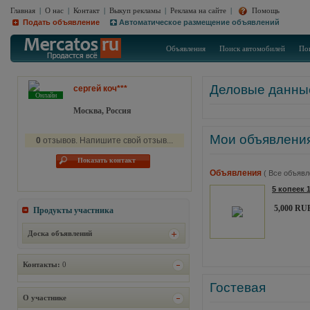
Главная
|
О нас
|
Контакт
|
Выкуп рекламы
|
Реклама на сайте
|
Помощь
Подать объявление
Автоматическое размещение объявлений
Объявления
Поиск автомобилей
По
Деловые данны
сергей коч***
Онлайн
Москва, Россия
Мои объявлени
0
отзывов. Напишите свой отзыв...
Показать контакт
Объявления
( Все объявл
5 копеек 
5,000 RU
Продукты участника
Доска объявлений
Контакты:
0
Гостевая
О участнике