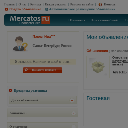
Главная
|
О нас
|
Контакт
|
Выкуп рекламы
|
Реклама на сайте
|
Помощь
Подать объявление
Автоматическое размещение объявлений
Объявления
Поиск автомобилей
По
Мои объявлени
Павел Ива***
Санкт-Петербург, Россия
Объявления
( Все объявл
Оператив
ноутбука 
0
отзывов. Напишите свой отзыв...
штуки)
Показать контакт
699 RUB
Продукты участника
Гостевая
Доска объявлений
Контакты:
0
О участнике